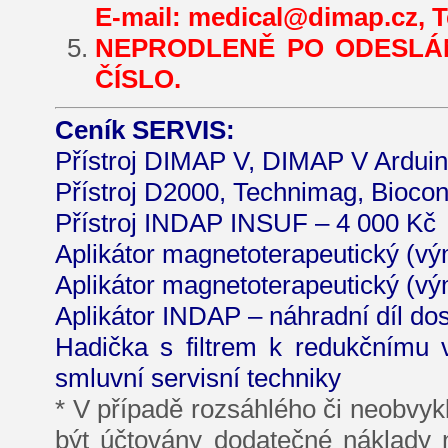
E-mail: medical@dimap.cz, Te
NEPRODLENĚ PO ODESLÁN
ČÍSLO.
Ceník SERVIS:
Přístroj DIMAP V, DIMAP V Arduin
Přístroj D2000, Technimag, Biocon
Přístroj INDAP INSUF – 4 000 Kč
Aplikátor magnetoterapeutický (vý
Aplikátor magnetoterapeutický (vý
Aplikátor INDAP – náhradní díl do
Hadička s filtrem k redukčnímu v
smluvní servisní techniky
* V případě rozsáhlého či neobvyk
být účtovány dodatečné náklady