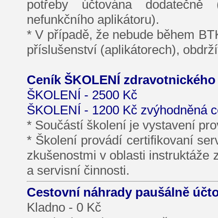
potřeby účtována dodatečně 
nefunkčního aplikátoru).
* V případě, že nebude během BTK 
příslušenství (aplikátorech), obd
Ceník ŠKOLENÍ zdravotnického p
ŠKOLENÍ - 2500 Kč
ŠKOLENÍ - 1200 Kč zvýhodněná ce
* Součástí školení je vystavení pro
* Školení provádí certifikovaní se
zkušenostmi v oblasti instruktáže
a servisní činnosti.
Cestovní náhrady paušálně účto
Kladno - 0 Kč