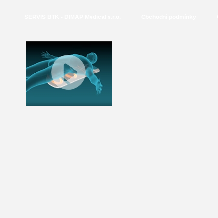
SERVIS BTK - DIMAP Medical s.r.o.
Obchodní podmínky