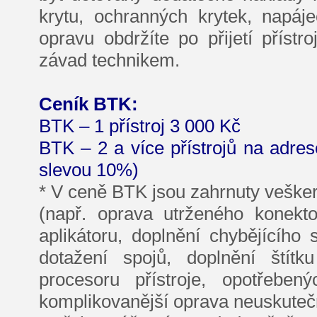
krytu, ochranných krytek, napá
opravu obdržíte po přijetí přístr
závad technikem.
Ceník BTK:
BTK – 1 přístroj 3 000 Kč
BTK – 2 a více přístrojů na adre
slevou 10%)
* V ceně BTK jsou zahrnuty vešker
(např. oprava utrženého konekto
aplikátoru, doplnění chybějícího
dotažení spojů, doplnění štítk
procesoru přístroje, opotřeben
komplikovanější oprava neuskutečn