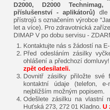
D2000, D2000 Technimag, 
příslušenství - aplikátorů)
dle
přístrojů s označením výrobce "Ja
let a více). Pro zdravotnická zaří
DIMAP V po dobu servisu - ZDARMA
Kontaktujte nás s žádostí na E
Před odesláním zásilky vyčke
ohlášení a předchozí domluvy
zpět odesílateli.
Dovnitř zásilky přiložte své
kontaktní údaje (telefon, e
nejbližším možným popisem.
Odešlete zásilku na vlastní 
Huťská 273, 272 01 Kladno.
U 