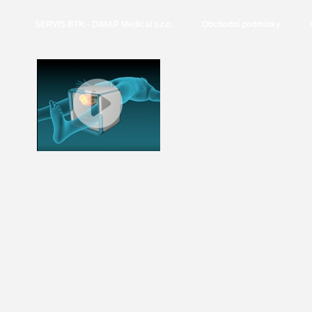
SERVIS BTK - DIMAP Medical s.r.o.
Obchodní podmínky