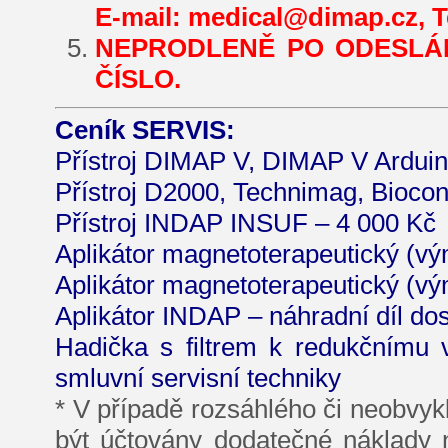
E-mail: medical@dimap.cz, Te
NEPRODLENĚ PO ODESLÁN
ČÍSLO.
Ceník SERVIS:
Přístroj DIMAP V, DIMAP V Arduin
Přístroj D2000, Technimag, Biocon
Přístroj INDAP INSUF – 4 000 Kč
Aplikátor magnetoterapeutický (vý
Aplikátor magnetoterapeutický (vý
Aplikátor INDAP – náhradní díl do
Hadička s filtrem k redukčnímu v
smluvní servisní techniky
* V případě rozsáhlého či neobvyk
být účtovány dodatečné náklady