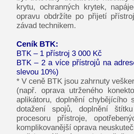
krytu, ochranných krytek, napá
opravu obdržíte po přijetí přístr
závad technikem.
Ceník BTK:
BTK – 1 přístroj 3 000 Kč
BTK – 2 a více přístrojů na adre
slevou 10%)
* V ceně BTK jsou zahrnuty vešker
(např. oprava utrženého konekto
aplikátoru, doplnění chybějícího
dotažení spojů, doplnění štítk
procesoru přístroje, opotřeben
komplikovanější oprava neuskutečn