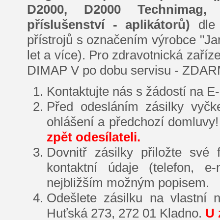
D2000, D2000 Technimag, 
příslušenství - aplikátorů)
dle
přístrojů s označením výrobce "Ja
let a více). Pro zdravotnická zaří
DIMAP V po dobu servisu - ZDARMA
Kontaktujte nás s žádostí na E
Před odesláním zásilky vyčke
ohlášení a předchozí domluvy
zpět odesílateli.
Dovnitř zásilky přiložte své
kontaktní údaje (telefon, e
nejbližším možným popisem.
Odešlete zásilku na vlastní 
Huťská 273, 272 01 Kladno.
U 