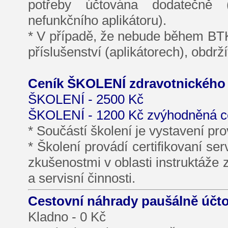
potřeby účtována dodatečně 
nefunkčního aplikátoru).
* V případě, že nebude během BTK 
příslušenství (aplikátorech), obd
Ceník ŠKOLENÍ zdravotnického p
ŠKOLENÍ - 2500 Kč
ŠKOLENÍ - 1200 Kč zvýhodněná ce
* Součástí školení je vystavení pro
* Školení provádí certifikovaní se
zkušenostmi v oblasti instruktáže
a servisní činnosti.
Cestovní náhrady paušálně účto
Kladno - 0 Kč