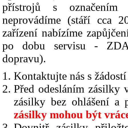
přístrojů s označením 
neprovádíme (stáří cca 20
zařízení nabízíme zapůjče
po dobu servisu - ZDA
dopravu).
Kontaktujte nás s žádost
Před odesláním zásilky 
zásilky bez ohlášení a
zásilky mohou být vráce
Dovnitř zásilky přilož