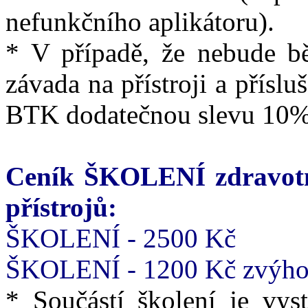
nefunkčního aplikátoru).
* V případě, že nebude b
závada na přístroji a příslu
BTK dodatečnou slevu 10%
Ceník ŠKOLENÍ zdravotn
přístrojů:
ŠKOLENÍ - 2500 Kč
ŠKOLENÍ - 1200 Kč zvýhod
* Součástí školení je vyst