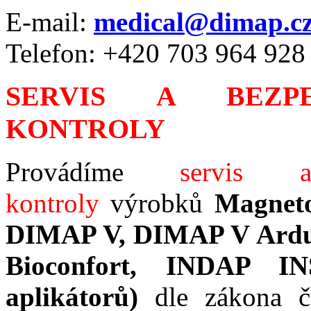
E-mail:
medical@dimap.c
Telefon: +420
703 964 928
SERVIS A BEZPE
KONTROLY
Provádíme
servis a
kontroly
výrobků
Magneto
DIMAP V, DIMAP V Ardui
Bioconfort, INDAP IN
aplikátorů)
dle zákona 