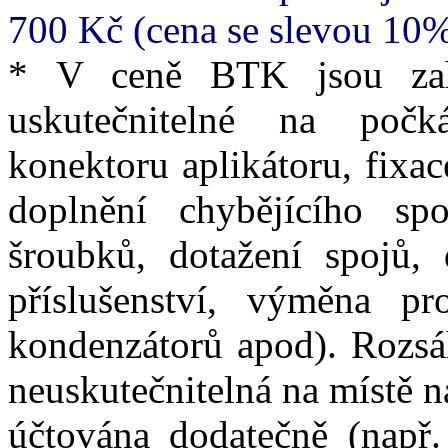
700 Kč (cena se slevou 10
* V ceně BTK jsou zah
uskutečnitelné na počk
konektoru aplikátoru, fixa
doplnění chybějícího sp
šroubků, dotažení spojů, 
příslušenství, výměna pro
kondenzátorů apod). Rozsáh
neuskutečnitelná na místě 
účtována dodatečně (např