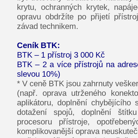
krytu, ochranných krytek, napá
opravu obdržíte po přijetí přístr
závad technikem.
Ceník BTK:
BTK – 1 přístroj 3 000 Kč
BTK – 2 a více přístrojů na adre
slevou 10%)
* V ceně BTK jsou zahrnuty vešker
(např. oprava utrženého konekto
aplikátoru, doplnění chybějícího
dotažení spojů, doplnění štítk
procesoru přístroje, opotřeben
komplikovanější oprava neuskutečn