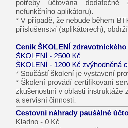
potřeby účtována dodatečně 
nefunkčního aplikátoru).
* V případě, že nebude během BTK 
příslušenství (aplikátorech), obd
Ceník ŠKOLENÍ zdravotnického p
ŠKOLENÍ - 2500 Kč
ŠKOLENÍ - 1200 Kč zvýhodněná ce
* Součástí školení je vystavení pro
* Školení provádí certifikovaní se
zkušenostmi v oblasti instruktáže
a servisní činnosti.
Cestovní náhrady paušálně účto
Kladno - 0 Kč