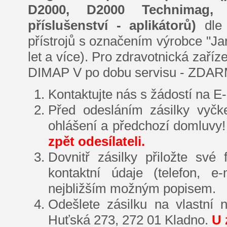
D2000, D2000 Technimag, 
příslušenství - aplikátorů)
dle
přístrojů s označením výrobce "Ja
let a více). Pro zdravotnická zaří
DIMAP V po dobu servisu - ZDARMA
Kontaktujte nás s žádostí na E
Před odesláním zásilky vyčke
ohlášení a předchozí domluvy
zpět odesílateli.
Dovnitř zásilky přiložte své
kontaktní údaje (telefon, e
nejbližším možným popisem.
Odešlete zásilku na vlastní 
Huťská 273, 272 01 Kladno.
U 