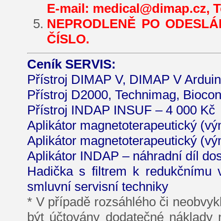
E-mail: medical@dimap.cz, Te
NEPRODLENĚ PO ODESLÁN
ČÍSLO.
Ceník SERVIS:
Přístroj DIMAP V, DIMAP V Arduin
Přístroj D2000, Technimag, Biocon
Přístroj INDAP INSUF – 4 000 Kč
Aplikátor magnetoterapeutický (vý
Aplikátor magnetoterapeutický (vý
Aplikátor INDAP – náhradní díl do
Hadička s filtrem k redukčnímu v
smluvní servisní techniky
* V případě rozsáhlého či neobvyk
být účtovány dodatečné náklady