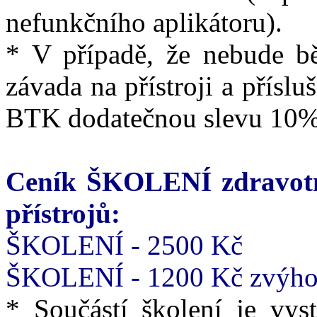
nefunkčního aplikátoru).
* V případě, že nebude b
závada na přístroji a příslu
BTK dodatečnou slevu 10%
Ceník ŠKOLENÍ zdravotn
přístrojů:
ŠKOLENÍ - 2500 Kč
ŠKOLENÍ - 1200 Kč zvýhod
* Součástí školení je vyst