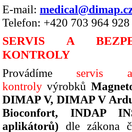
E-mail:
medical@dimap.c
Telefon: +420
703 964 928
SERVIS A BEZPE
KONTROLY
Provádíme
servis a
kontroly
výrobků
Magneto
DIMAP V, DIMAP V Ardui
Bioconfort, INDAP IN
aplikátorů)
dle zákona 