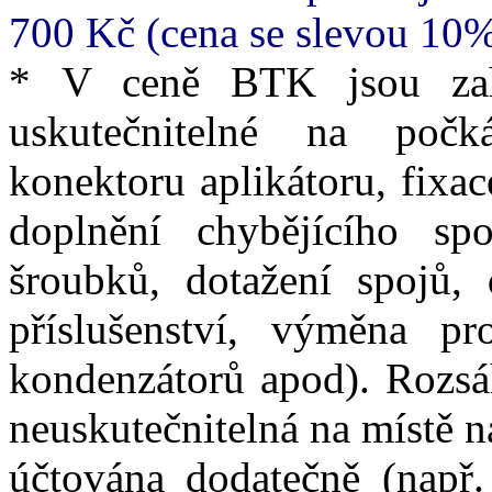
700 Kč (cena se slevou 10
* V ceně BTK jsou zah
uskutečnitelné na počk
konektoru aplikátoru, fixa
doplnění chybějícího sp
šroubků, dotažení spojů, 
příslušenství, výměna pro
kondenzátorů apod). Rozsáh
neuskutečnitelná na místě 
účtována dodatečně (např