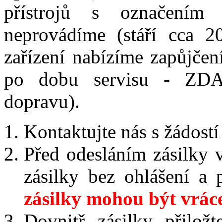
přístrojů s označením 
neprovádíme (stáří cca 20
zařízení nabízíme zapůjče
po dobu servisu - ZDA
dopravu).
Kontaktujte nás s žádost
Před odesláním zásilky 
zásilky bez ohlášení a
zásilky mohou být vráce
Dovnitř zásilky přilož