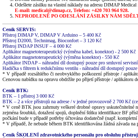
Odešlete zásilku na vlastní náklady na adresu DIMAP Medical 
E-mail: medical@dimap.cz, Telefon: +420 703 964 928.
NEPRODLENĚ PO ODESLÁNÍ ZÁSILKY NÁM SDĚLT
Ceník SERVIS:
Přístroj DIMAP V, DIMAP V Arduino – 5 400 Kč
Přístroj D2000, Technimag, Bioconfort – 3 120 Kč
Přístroj INDAP INSUF – 4 000 Kč
Aplikátor magnetoterapeutický (výměna kabel, konektor) - 2 500 Kč
Aplikátor magnetoterapeutický (výměna konektor) - 550 Kč
Aplikátor INDAP – náhradní díl dostupný pouze pro smluvní servisní
Hadička s filtrem k redukčnímu ventilu - náhradní díl dostupný pouze
* V případě rozsáhlého či neobvyklého poškození přístroje / aplik
Cenovou nabídku na opravu obdržíte po přijetí přístroje / aplikátoru
Ceník BTK:
BTK – 1 přístroj 3 000 Kč
BTK – 2 a více přístrojů na adrese / v jedné provozovně 2 700 Kč (c
* V ceně BTK jsou zahrnuty veškeré drobné opravy uskutečnitelné na
zejména šroubků, dotažení spojů, doplnění štítku identifikace BF pří
počkání bude v případě potřeby účtována dodatečně (např. kompletní
* V případě, že nebude během BTK identifikována žádná závada na pří
Ceník ŠKOLENÍ zdravotnického personálu pro obsluhu přístroj