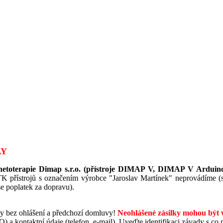
LY
etoterapie Dimap s.r.o. (přístroje DIMAP V, DIMAP V Arduin
 přístrojů s označením výrobce "Jaroslav Martínek" neprovádíme (stá
 poplatek za dopravu).
ky bez ohlášení a předchozí domluvy!
Neohlášené zásilky mohou být vr
ČO) a kontaktní údaje (telefon, e-mail). Uveďte identifikaci závady s 