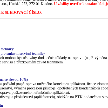
s.r.o., Huťská 273, 272 01 Kladno.
U zásilky uveďte kontaktní údaje
E SLEDOVACÍ ČÍSLO.
 techniky
 pro smluvní servisní techniky
átorů mohou být účtovány dodatečné náklady na opravu (např. výměna
 do servisu a přezkoumání závad technikem.
ena se slevou 10%)
 počkání (např. oprava utrženého konektoru aplikátoru, fixace zlomené
slušenství, výměna procesoru přístroje, opotřebených kondenzátorů apod
 oprava poškozeného nefunkčního aplikátoru).
stroji a příslušenství (aplikátorech), obdržíte na BTK dodatečnou sl
ů: