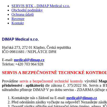
SERVIS BTK - DIMAP Medical s.r.o.
Obchodní podmínky
Ochrana údajů
Recenze
Kontakt
DIMAP Medical s.r.o.
Huťská 273, 272 01 Kladno, Česká republika
IČO 09811681 / NEPLÁTCE DPH
E-mail:
medical@dimap.cz
Telefon: +420
703 964 928
SERVIS A BEZPEČNOSTNĚ TECHNICKÉ KONTRO
Provádíme
servis a bezpečnostně technické kontroly
výrobků
Magn
příslušenství - aplikátorů)
dle zákona č. 375/2022 Sb. Servis a BTK
náhradního přístroje DIMAP V po dobu servisu - ZDARMA (účtuje se
Kontaktujte nás s žádostí na E-mail:
medical@dimap.cz
Před odesláním zásilky vyčkejte na odpověď! Nezasílejte zásil
Dovnitř zásilky přiložte své fakturační údaje (jméno, adresa, I