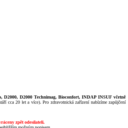
o, D2000, D2000 Technimag, Bioconfort, INDAP INSUF včetně
ří cca 20 let a více). Pro zdravotnická zařízení nabízíme zapůjčení
áceny zpět odesílateli.
co nejbližším možným popisem.